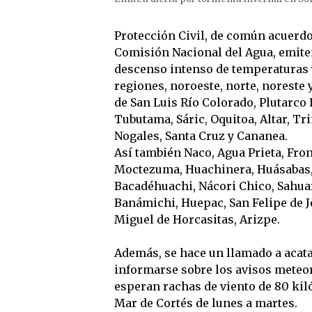
Protección Civil, de común acuerdo
Comisión Nacional del Agua, emiten
descenso intenso de temperaturas y
regiones, noroeste, norte, noreste 
de San Luis Río Colorado, Plutarco E
Tubutama, Sáric, Oquitoa, Altar, Tr
Nogales, Santa Cruz y Cananea.
Así también Naco, Agua Prieta, Fro
Moctezuma, Huachinera, Huásabas, 
Bacadéhuachi, Nácori Chico, Sahuar
Banámichi, Huepac, San Felipe de J
Miguel de Horcasitas, Arizpe.
Además, se hace un llamado a acatar
informarse sobre los avisos meteor
esperan rachas de viento de 80 kil
Mar de Cortés de lunes a martes.