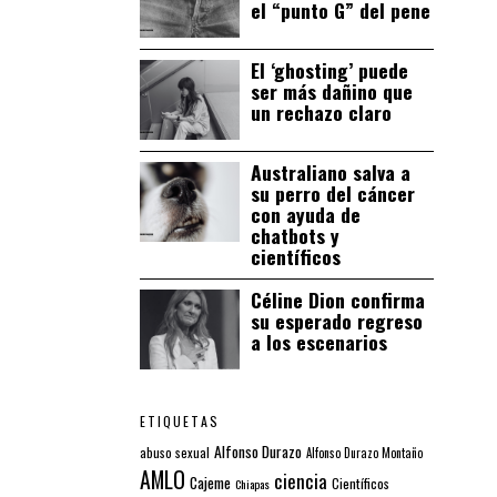
el “punto G” del pene
El ‘ghosting’ puede
ser más dañino que
un rechazo claro
Australiano salva a
su perro del cáncer
con ayuda de
chatbots y
científicos
Céline Dion confirma
su esperado regreso
a los escenarios
ETIQUETAS
Alfonso Durazo
abuso sexual
Alfonso Durazo Montaño
AMLO
ciencia
Cajeme
Científicos
Chiapas