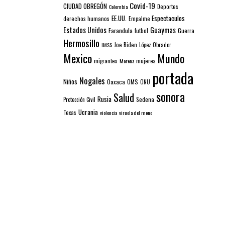
Covid-19
CIUDAD OBREGÓN
Colombia
Deportes
EE.UU.
Espectaculos
derechos humanos
Empalme
Estados Unidos
Guaymas
Farandula
futbol
Guerra
Hermosillo
IMSS
Joe Biden
López Obrador
Mexico
Mundo
mujeres
migrantes
Morena
portada
Nogales
Niños
Oaxaca
OMS
ONU
sonora
Salud
Rusia
Sedena
Protección Civil
Ucrania
Texas
violencia
viruela del mono