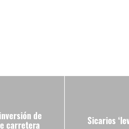
inversión de
Sicarios ‘l
e carretera