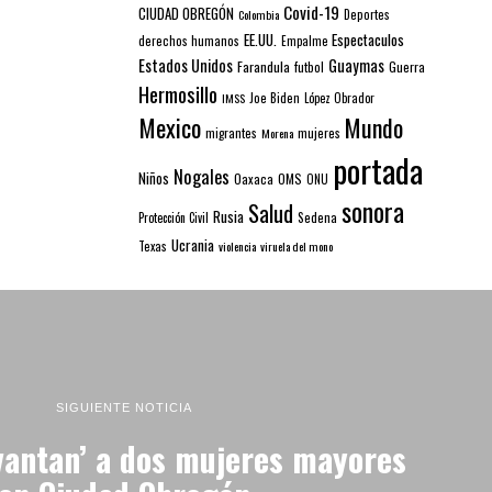
Covid-19
CIUDAD OBREGÓN
Colombia
Deportes
EE.UU.
Espectaculos
derechos humanos
Empalme
Estados Unidos
Guaymas
Farandula
futbol
Guerra
Hermosillo
IMSS
Joe Biden
López Obrador
Mexico
Mundo
mujeres
migrantes
Morena
portada
Nogales
Niños
Oaxaca
OMS
ONU
sonora
Salud
Rusia
Sedena
Protección Civil
Ucrania
Texas
violencia
viruela del mono
SIGUIENTE NOTICIA
evantan’ a dos mujeres mayores