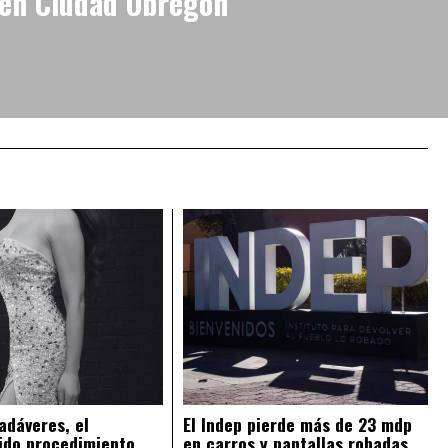
en Ciudad Obregón
adáveres, el
El Indep pierde más de 23 mdp
ido procedimiento
en carros y pantallas robadas