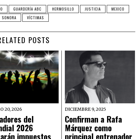
SO
GUARDERÍA ABC
HERMOSILLO
JUSTICIA
MEXICO
SONORA
VÍCTIMAS
RELATED POSTS
O 20, 2026
DICIEMBRE 9, 2025
adores del
Confirman a Rafa
dial 2026
Márquez como
arán impuestos
principal entrenador