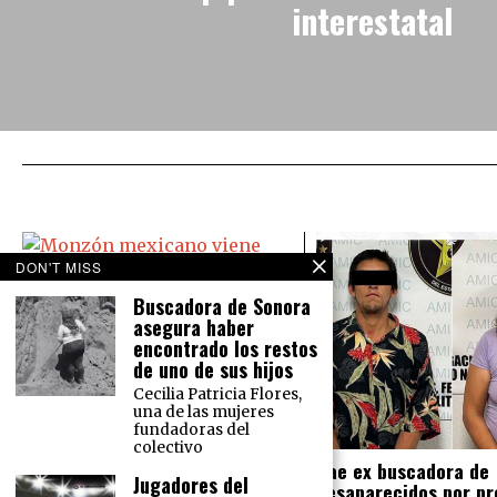
interestatal
DON'T MISS
Buscadora de Sonora
asegura haber
Monzón mexicano viene ‘bravo’:
encontrado los restos
Causará lluvias en todo México
de uno de sus hijos
El Servicio Meteorológico Nacional
Cecilia Patricia Flores,
prevé para este martes 16 de
una de las mujeres
agosto lluvias intensas en el norte
fundadoras del
del país y lluvias muy fuertes en la
colectivo
Cae ex buscadora de
Jugadores del
desaparecidos por pr