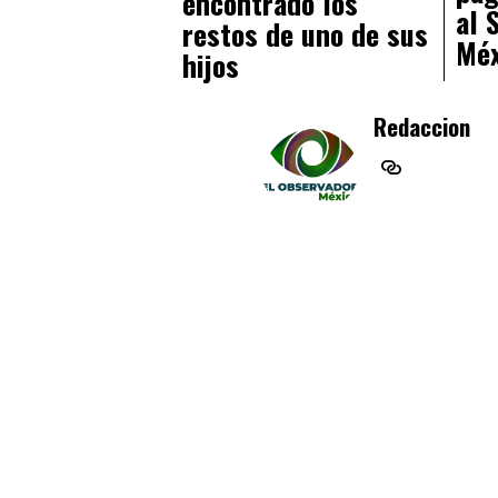
encontrado los
al 
restos de uno de sus
Méx
hijos
Redaccion