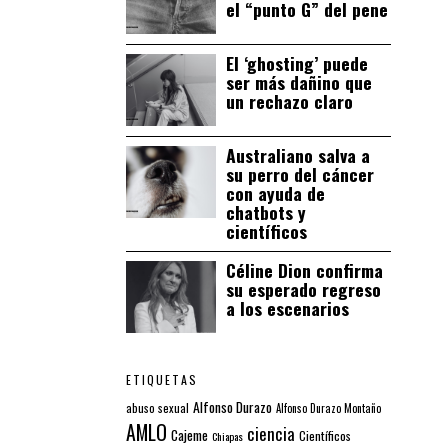
el “punto G” del pene
El ‘ghosting’ puede
ser más dañino que
un rechazo claro
Australiano salva a
su perro del cáncer
con ayuda de
chatbots y
científicos
Céline Dion confirma
su esperado regreso
a los escenarios
ETIQUETAS
Alfonso Durazo
abuso sexual
Alfonso Durazo Montaño
AMLO
ciencia
Cajeme
Científicos
Chiapas