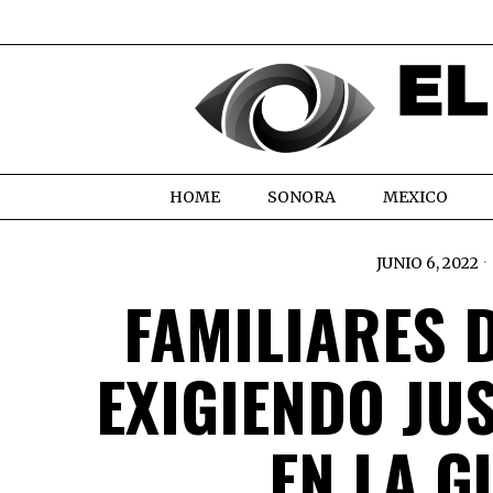
HOME
SONORA
MEXICO
JUNIO 6, 2022
FAMILIARES 
EXIGIENDO JU
EN LA 