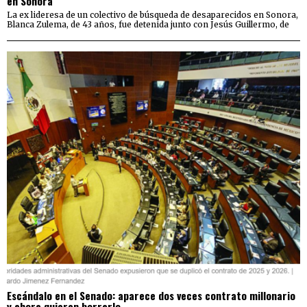
en Sonora
La ex lideresa de un colectivo de búsqueda de desaparecidos en Sonora,
Blanca Zulema, de 43 años, fue detenida junto con Jesús Guillermo, de
Escándalo en el Senado: aparece dos veces contrato millonario
y ahora quieren borrarlo