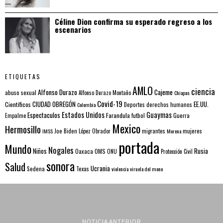
Céline Dion confirma su esperado regreso a los
escenarios
ETIQUETAS
AMLO
ciencia
Alfonso Durazo
Cajeme
abuso sexual
Alfonso Durazo Montaño
Chiapas
Covid-19
EE.UU.
Científicos
CIUDAD OBREGÓN
Colombia
Deportes
derechos humanos
Estados Unidos
Guaymas
Espectaculos
Farandula
futbol
Guerra
Empalme
Mexico
Hermosillo
mujeres
IMSS
Joe Biden
López Obrador
migrantes
Morena
portada
Mundo
Nogales
Rusia
Niños
Oaxaca
OMS
ONU
Protección Civil
sonora
Salud
Ucrania
Sedena
Texas
violencia
viruela del mono
NOTICIA ANTERIOR