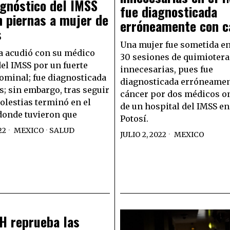
gnóstico del IMSS
fue diagnosticada
n piernas a mujer de
erróneamente con c
s
Una mujer fue sometida en 
a acudió con su médico
30 sesiones de quimiotera
del IMSS por un fuerte
innecesarias, pues fue
ominal; fue diagnosticada
diagnosticada erróneamen
is; sin embargo, tras seguir
cáncer por dos médicos o
olestias terminó en el
de un hospital del IMSS en
donde tuvieron que
Potosí.
22
MEXICO
·
SALUD
JULIO 2, 2022
MEXICO
H reprueba las