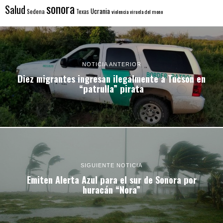
sonora
Salud
Ucrania
Sedena
Texas
violencia
viruela del mono
NOTICIA ANTERIOR
Diez migrantes ingresan ilegalmente a Tucson en
“patrulla” pirata
SIGUIENTE NOTICIA
Emiten Alerta Azul para el sur de Sonora por
huracán “Nora”