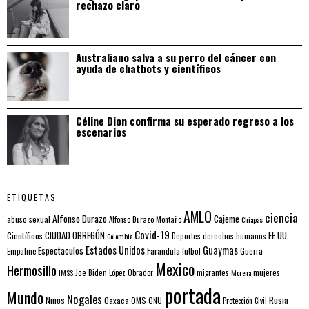
rechazo claro
Australiano salva a su perro del cáncer con
ayuda de chatbots y científicos
Céline Dion confirma su esperado regreso a los
escenarios
ETIQUETAS
AMLO
ciencia
Alfonso Durazo
Cajeme
abuso sexual
Alfonso Durazo Montaño
Chiapas
Covid-19
EE.UU.
Científicos
CIUDAD OBREGÓN
Colombia
Deportes
derechos humanos
Estados Unidos
Guaymas
Espectaculos
Farandula
futbol
Guerra
Empalme
Mexico
Hermosillo
mujeres
IMSS
Joe Biden
López Obrador
migrantes
Morena
portada
Mundo
Nogales
Rusia
Niños
Oaxaca
OMS
ONU
Protección Civil