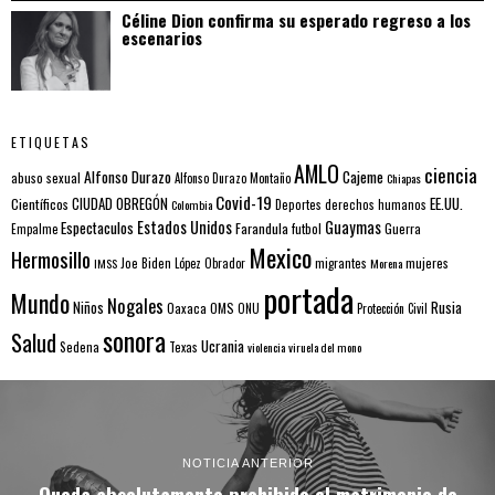
Céline Dion confirma su esperado regreso a los
escenarios
ETIQUETAS
AMLO
ciencia
Alfonso Durazo
Cajeme
abuso sexual
Alfonso Durazo Montaño
Chiapas
Covid-19
EE.UU.
Científicos
CIUDAD OBREGÓN
Colombia
Deportes
derechos humanos
Estados Unidos
Guaymas
Espectaculos
Farandula
futbol
Guerra
Empalme
Mexico
Hermosillo
mujeres
IMSS
Joe Biden
López Obrador
migrantes
Morena
portada
Mundo
Nogales
Rusia
Niños
Oaxaca
OMS
ONU
Protección Civil
sonora
Salud
Ucrania
Sedena
Texas
violencia
viruela del mono
NOTICIA ANTERIOR
Queda absolutamente prohibido el matrimonio de