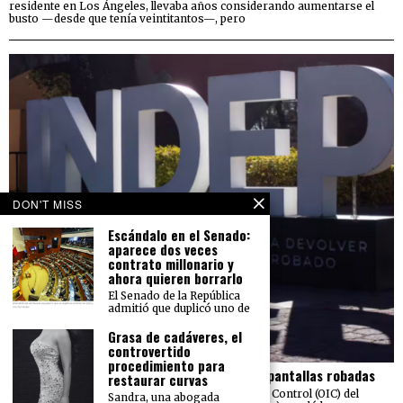
residente en Los Ángeles, llevaba años considerando aumentarse el
busto —desde que tenía veintitantos—, pero
DON'T MISS
Escándalo en el Senado:
aparece dos veces
contrato millonario y
ahora quieren borrarlo
El Senado de la República
admitió que duplicó uno de
Grasa de cadáveres, el
controvertido
procedimiento para
El Indep pierde más de 23 mdp en carros y pantallas robadas
restaurar curvas
Una auditoría realizada por el Órgano Interno de Control (OIC) del
Sandra, una abogada