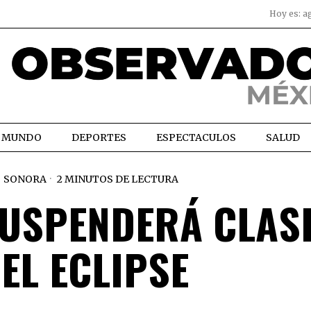
Hoy es:
a
MUNDO
DEPORTES
ESPECTACULOS
SALUD
SONORA
2 MINUTOS DE LECTURA
USPENDERÁ CLAS
EL ECLIPSE