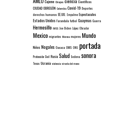
AMLO
ciencia
Cajeme
Científicos
Chiapas
Covid-19
CIUDAD OBREGÓN
Colombia
Deportes
EE.UU.
Espectaculos
derechos humanos
Empalme
Estados Unidos
Guaymas
Farandula
futbol
Guerra
Hermosillo
IMSS
Joe Biden
López Obrador
Mexico
Mundo
mujeres
migrantes
Morena
portada
Nogales
Niños
Oaxaca
OMS
ONU
sonora
Salud
Rusia
Sedena
Protección Civil
Ucrania
Texas
violencia
viruela del mono