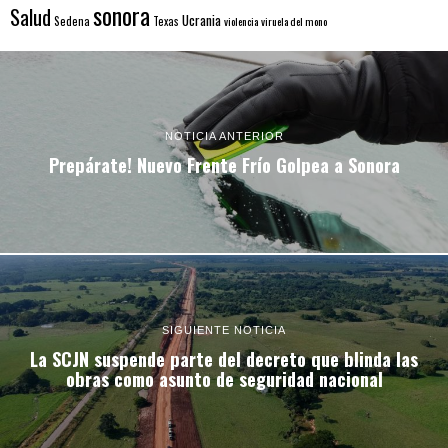
sonora
Salud
Ucrania
Sedena
Texas
violencia
viruela del mono
NOTICIA ANTERIOR
Prepárate! Nuevo Frente Frío Golpea a Sonora
SIGUIENTE NOTICIA
La SCJN suspende parte del decreto que blinda las
obras como asunto de seguridad nacional