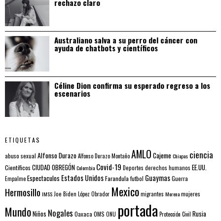
rechazo claro
Australiano salva a su perro del cáncer con
ayuda de chatbots y científicos
Céline Dion confirma su esperado regreso a los
escenarios
ETIQUETAS
AMLO
ciencia
Alfonso Durazo
Cajeme
abuso sexual
Alfonso Durazo Montaño
Chiapas
Covid-19
EE.UU.
Científicos
CIUDAD OBREGÓN
Colombia
Deportes
derechos humanos
Estados Unidos
Guaymas
Espectaculos
Farandula
futbol
Guerra
Empalme
Mexico
Hermosillo
mujeres
IMSS
Joe Biden
López Obrador
migrantes
Morena
portada
Mundo
Nogales
Rusia
Niños
Oaxaca
OMS
ONU
Protección Civil