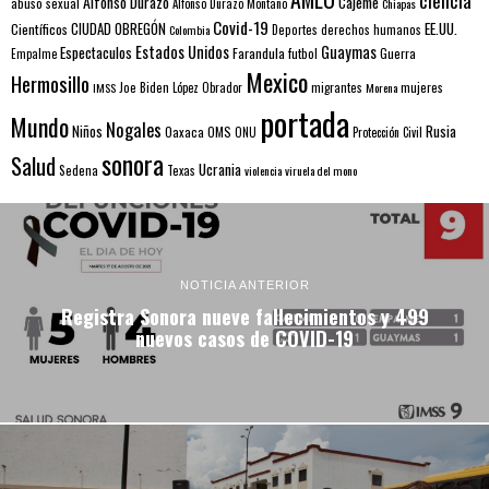
ciencia
Alfonso Durazo
Cajeme
abuso sexual
Alfonso Durazo Montaño
Chiapas
Covid-19
EE.UU.
Científicos
CIUDAD OBREGÓN
Colombia
Deportes
derechos humanos
Estados Unidos
Guaymas
Espectaculos
Farandula
futbol
Guerra
Empalme
Mexico
Hermosillo
mujeres
IMSS
Joe Biden
López Obrador
migrantes
Morena
portada
Mundo
Nogales
Rusia
Niños
Oaxaca
OMS
ONU
Protección Civil
sonora
Salud
Ucrania
Sedena
Texas
violencia
viruela del mono
NOTICIA ANTERIOR
Registra Sonora nueve fallecimientos y 499
nuevos casos de COVID-19