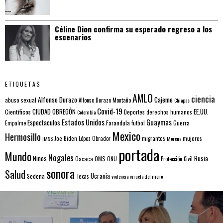
Céline Dion confirma su esperado regreso a los
escenarios
ETIQUETAS
AMLO
ciencia
Alfonso Durazo
Cajeme
abuso sexual
Alfonso Durazo Montaño
Chiapas
Covid-19
EE.UU.
Científicos
CIUDAD OBREGÓN
Colombia
Deportes
derechos humanos
Estados Unidos
Guaymas
Espectaculos
Farandula
futbol
Guerra
Empalme
Mexico
Hermosillo
mujeres
IMSS
Joe Biden
López Obrador
migrantes
Morena
portada
Mundo
Nogales
Rusia
Niños
Oaxaca
OMS
ONU
Protección Civil
sonora
Salud
Ucrania
Sedena
Texas
violencia
viruela del mono