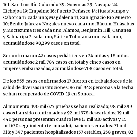
161; San Luis Río Colorado 39; Guaymas 29; Navojoa 24;
Etchojoa 19; Empalme 16; Puerto Peñasco 14; Huatabampo y
Caborca 13 cada uno; Magdalena 11, San Ignacio Río Muerto
10; Benito Juárez y Nogales nuevo cada uno; Bácum, Huásabas
y Moctezuma tres cada uno; Álamos, Benjamín Hill, Cananea
y Sahuaripa 2 cada uno; Sáric y Tubutama uno cada uno,
acumulándose 98,299 casos en total.
Se confirmaron 42 casos pediátricos en 24 niñas y 18 niños,
acumulándose 2 mil 784 casos en total; y cinco casos en
mujeres embarazadas, acumulándose 708 casos en total.
De los 555 casos confirmados 17 fueron en trabajadores de la
salud de diversas instituciones; 86 mil 948 personas a la fecha
se han recuperado de COVID-19 en Sonora.
Al momento, 190 mil 677 pruebas se han realizado; 98 mil 299
casos han sido confirmados y 92 mil 378 descartados; 19 mil
440 personas presentan cuadro leve (3 mil 810 activos y 15
mil 630 seguimiento terminado); pacientes curados: 71 mil
318; y 397 pacientes hospitalizados (57 estables, 258 graves, 82