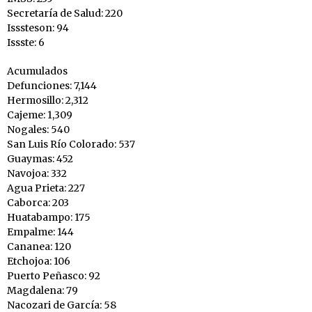
Secretaría de Salud: 220
Isssteson: 94
Issste: 6
Acumulados
Defunciones: 7,144
Hermosillo: 2,312
Cajeme: 1,309
Nogales: 540
San Luis Río Colorado: 537
Guaymas: 452
Navojoa: 332
Agua Prieta: 227
Caborca: 203
Huatabampo: 175
Empalme: 144
Cananea: 120
Etchojoa: 106
Puerto Peñasco: 92
Magdalena: 79
Nacozari de García: 58