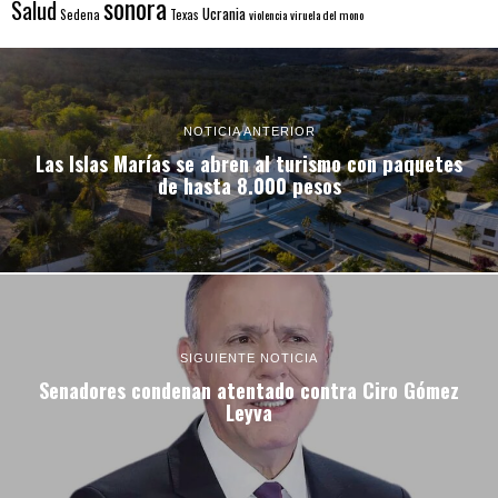
sonora
Salud
Ucrania
Sedena
Texas
violencia
viruela del mono
NOTICIA ANTERIOR
Las Islas Marías se abren al turismo con paquetes
de hasta 8.000 pesos
SIGUIENTE NOTICIA
Senadores condenan atentado contra Ciro Gómez
Leyva