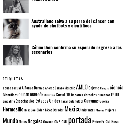
Australiano salva a su perro del cáncer con
ayuda de chatbots y científicos
Céline Dion confirma su esperado regreso a los
escenarios
ETIQUETAS
AMLO
ciencia
Alfonso Durazo
Cajeme
abuso sexual
Alfonso Durazo Montaño
Chiapas
Covid-19
EE.UU.
Científicos
CIUDAD OBREGÓN
Colombia
Deportes
derechos humanos
Estados Unidos
Guaymas
Espectaculos
Farandula
futbol
Guerra
Empalme
Mexico
Hermosillo
mujeres
IMSS
Joe Biden
López Obrador
migrantes
Morena
portada
Mundo
Nogales
Rusia
Niños
Oaxaca
OMS
ONU
Protección Civil