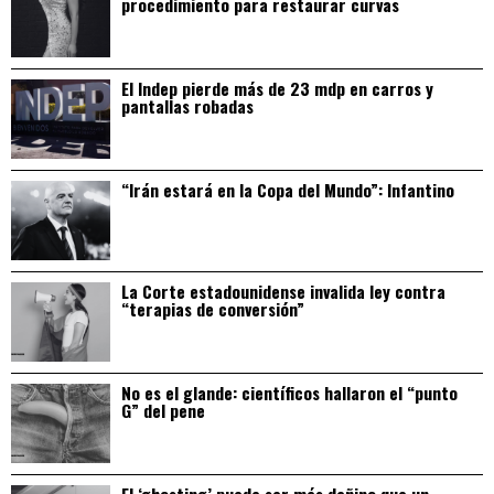
procedimiento para restaurar curvas
El Indep pierde más de 23 mdp en carros y
pantallas robadas
“Irán estará en la Copa del Mundo”: Infantino
La Corte estadounidense invalida ley contra
“terapias de conversión”
No es el glande: científicos hallaron el “punto
G” del pene
El ‘ghosting’ puede ser más dañino que un