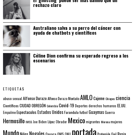
rechazo claro
Australiano salva a su perro del cáncer con
ayuda de chatbots y científicos
Céline Dion confirma su esperado regreso a los
escenarios
ETIQUETAS
AMLO
ciencia
Alfonso Durazo
Cajeme
abuso sexual
Alfonso Durazo Montaño
Chiapas
Covid-19
EE.UU.
Científicos
CIUDAD OBREGÓN
Colombia
Deportes
derechos humanos
Estados Unidos
Guaymas
Espectaculos
Farandula
futbol
Guerra
Empalme
Mexico
Hermosillo
mujeres
IMSS
Joe Biden
López Obrador
migrantes
Morena
portada
Mundo
Nogales
Rusia
Niños
Oaxaca
OMS
ONU
Protección Civil