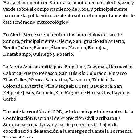
Hasta el momento en Sonora se mantienen dos alertas, azul y
verde sobre el comportamiento de Nora, y principalmente
para que la población esté atenta sobre el comportamiento de
este fenómeno meteorológico.
En Alerta Verde se encuentran los municipios del sur de
Sonora, principalmente Cajeme, San Ignacio Río Muerto,
Benito Juárez, Bácum, Álamos, Navojoa, Etchojoa,
Huatabampo, Quiriego y Rosario.
La Alerta Azul se emitió para Empalme, Guaymas, Hermosillo,
Caborca, Puerto Peñasco, San Luis Río Colorado, Plutarco
Elías Calles, Yécora, Sahuaripa, Bacanora, Tónichi, La
Colorada, Mazatán, Villa Pesqueira, Ures, Baviácora, San
Felipe de Jesús, Aconchi, San Miguel de Horcasitas, Rayón y
Carbó.
Durante la reunión del COE, se informó que integrantes de la
Coordinación Nacional de Protección Civil, arribaron a
Sonora para coadyuvar y participar en los trabajos de
coordinación de atención a la emergencia ante la Tormenta
Tropical Nora.