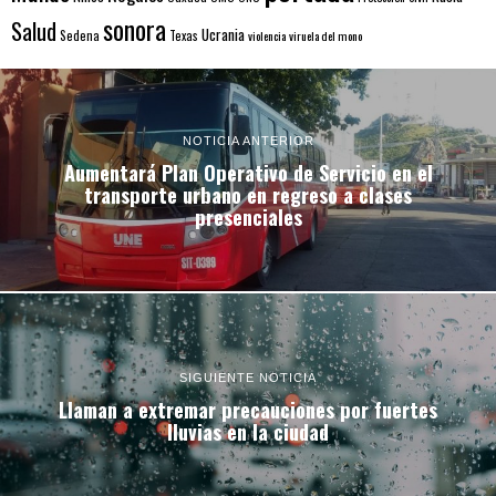
sonora
Salud
Ucrania
Sedena
Texas
violencia
viruela del mono
NOTICIA ANTERIOR
Aumentará Plan Operativo de Servicio en el
transporte urbano en regreso a clases
presenciales
SIGUIENTE NOTICIA
Llaman a extremar precauciones por fuertes
lluvias en la ciudad