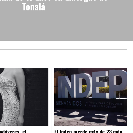
Tonalá
adáveres, el
El Indep pierde más de 23 mdp