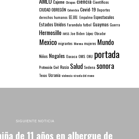
AMLO
ciencia
Cajeme
Científicos
Chiapas
Covid-19
CIUDAD OBREGÓN
Colombia
Deportes
EE.UU.
Espectaculos
derechos humanos
Empalme
Estados Unidos
Guaymas
Farandula
futbol
Guerra
Hermosillo
IMSS
Joe Biden
López Obrador
Mexico
Mundo
mujeres
migrantes
Morena
portada
Nogales
Niños
Oaxaca
OMS
ONU
sonora
Salud
Rusia
Sedena
Protección Civil
Ucrania
Texas
violencia
viruela del mono
SIGUIENTE NOTICIA
iña de 11 años en albergue de