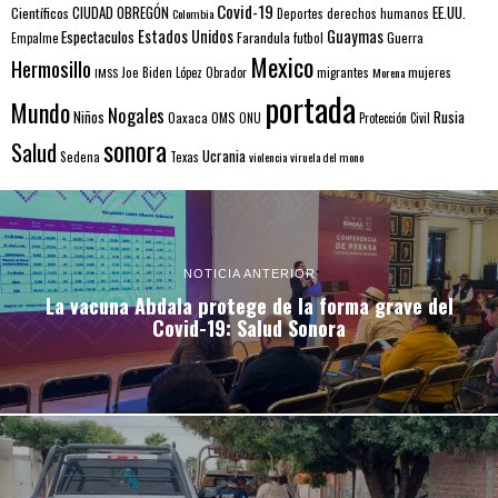
Covid-19
EE.UU.
Científicos
CIUDAD OBREGÓN
Colombia
Deportes
derechos humanos
Estados Unidos
Guaymas
Espectaculos
Farandula
futbol
Guerra
Empalme
Mexico
Hermosillo
mujeres
IMSS
Joe Biden
López Obrador
migrantes
Morena
portada
Mundo
Nogales
Rusia
Niños
Oaxaca
OMS
ONU
Protección Civil
sonora
Salud
Ucrania
Sedena
Texas
violencia
viruela del mono
NOTICIA ANTERIOR
La vacuna Abdala protege de la forma grave del
Covid-19: Salud Sonora