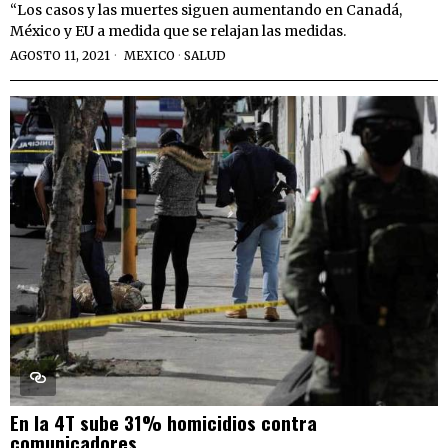
“Los casos y las muertes siguen aumentando en Canadá,
México y EU a medida que se relajan las medidas.
AGOSTO 11, 2021
MEXICO
·
SALUD
En la 4T sube 31% homicidios contra
comunicadores