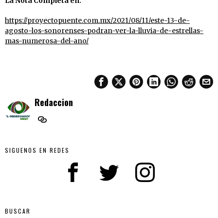
La Nota Completa en:
https://proyectopuente.com.mx/2021/08/11/este-13-de-
agosto-los-sonorenses-podran-ver-la-lluvia-de-estrellas-
mas-numerosa-del-ano/
Redaccion
SIGUENOS EN REDES
BUSCAR