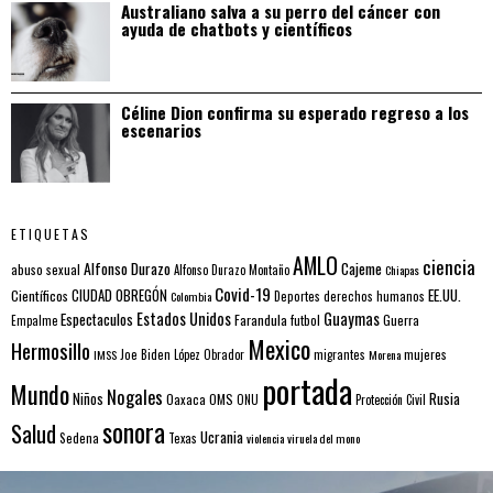
Australiano salva a su perro del cáncer con
ayuda de chatbots y científicos
Céline Dion confirma su esperado regreso a los
escenarios
ETIQUETAS
AMLO
ciencia
Alfonso Durazo
Cajeme
abuso sexual
Alfonso Durazo Montaño
Chiapas
Covid-19
EE.UU.
Científicos
CIUDAD OBREGÓN
Colombia
Deportes
derechos humanos
Estados Unidos
Guaymas
Espectaculos
Farandula
futbol
Guerra
Empalme
Mexico
Hermosillo
mujeres
IMSS
Joe Biden
López Obrador
migrantes
Morena
portada
Mundo
Nogales
Rusia
Niños
Oaxaca
OMS
ONU
Protección Civil
sonora
Salud
Ucrania
Sedena
Texas
violencia
viruela del mono