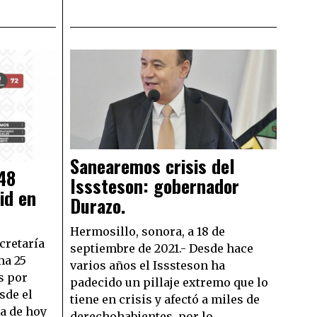
Sanearemos crisis del
48
Isssteson: gobernador
id en
Durazo.
Hermosillo, sonora, a 18 de
cretaría
septiembre de 2021.- Desde hace
ma 25
varios años el Isssteson ha
s por
padecido un pillaje extremo que lo
sde el
tiene en crisis y afectó a miles de
ía de hoy
derechohabientes, por lo