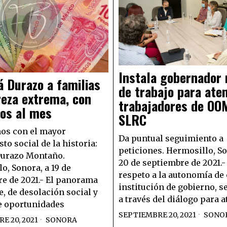
Instala gobernador
 Durazo a familias
de trabajo para ate
reza extrema, con
trabajadores de O
sos al mes
SLRC
os con el mayor
Da puntual seguimiento a
to social de la historia:
peticiones. Hermosillo, So
Durazo Montaño.
20 de septiembre de 2021.
o, Sonora, a 19 de
respeto a la autonomía de
e de 2021.- El panorama
institución de gobierno, se
, de desolación social y
a través del diálogo para a
de oportunidades
SEPTIEMBRE 20, 2021
SONO
E 20, 2021
SONORA