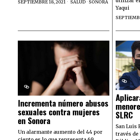
utilizar e
SEPTIEMBRE 18, 2021
SALUD
·
SONORA
Yaqui
SEPTIEMBR
Aplicar
Incrementa número abusos
menores
sexuales contra mujeres
SLRC
en Sonora
San Luis 
Un alarmante aumento del 44 por
través de
ciento es lo que representa 69