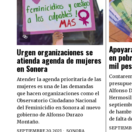
Apoyará
Urgen organizaciones se
en pob
atienda agenda de mujeres
mil pe
en Sonora
Contarem
Atender la agenda prioritaria de las
presupues
mujeres es una de las demandas
Alfonso 
que hacen organizaciones como el
Hermosill
Observatorio Ciudadano Nacional
septiembr
del Feminicidio en Sonora al nuevo
de hambre
gobierno de Alfonso Durazo
de falta 
Montaño.
SEPTIEMBR
SEPTIEMBRE 20, 2021
SONORA