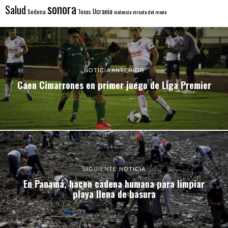
sonora
Salud
Ucrania
Sedena
Texas
violencia
viruela del mono
NOTICIA ANTERIOR
Caen Cimarrones en primer juego de Liga Premier
SIGUIENTE NOTICIA
En Panamá, hacen cadena humana para limpiar
playa llena de basura