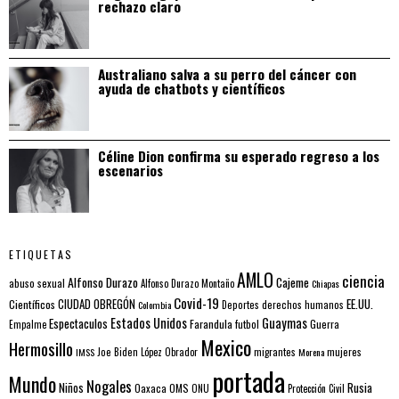
rechazo claro
Australiano salva a su perro del cáncer con
ayuda de chatbots y científicos
Céline Dion confirma su esperado regreso a los
escenarios
ETIQUETAS
AMLO
ciencia
Alfonso Durazo
Cajeme
abuso sexual
Alfonso Durazo Montaño
Chiapas
Covid-19
EE.UU.
Científicos
CIUDAD OBREGÓN
Colombia
Deportes
derechos humanos
Estados Unidos
Guaymas
Espectaculos
Farandula
futbol
Guerra
Empalme
Mexico
Hermosillo
mujeres
IMSS
Joe Biden
López Obrador
migrantes
Morena
portada
Mundo
Nogales
Rusia
Niños
Oaxaca
OMS
ONU
Protección Civil