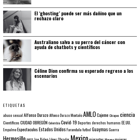
El ‘ghosting’ puede ser más dañino que un
rechazo claro
Australiano salva a su perro del cáncer con
ayuda de chatbots y científicos
Céline Dion confirma su esperado regreso a los
escenarios
ETIQUETAS
AMLO
ciencia
Alfonso Durazo
Cajeme
abuso sexual
Alfonso Durazo Montaño
Chiapas
Covid-19
EE.UU.
Científicos
CIUDAD OBREGÓN
Colombia
Deportes
derechos humanos
Estados Unidos
Guaymas
Espectaculos
Farandula
futbol
Guerra
Empalme
Mexico
Hermosillo
mujeres
IMSS
Joe Biden
López Obrador
migrantes
Morena