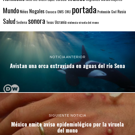
portada
Mundo
Nogales
Rusia
Niños
Oaxaca
OMS
ONU
Protección Civil
sonora
Salud
Ucrania
Sedena
Texas
violencia
viruela del mono
NOTICIA ANTERIOR
Avistan una orca extraviada en aguas del río Sena
SIGUIENTE NOTICIA
México emite aviso epidemiológico por la viruela
del mono