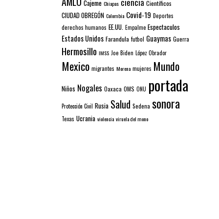
AMLO
ciencia
Cajeme
Científicos
Chiapas
Covid-19
CIUDAD OBREGÓN
Colombia
Deportes
EE.UU.
Espectaculos
derechos humanos
Empalme
Estados Unidos
Guaymas
Farandula
futbol
Guerra
Hermosillo
IMSS
Joe Biden
López Obrador
Mexico
Mundo
mujeres
migrantes
Morena
portada
Nogales
Niños
Oaxaca
OMS
ONU
sonora
Salud
Rusia
Sedena
Protección Civil
Ucrania
Texas
violencia
viruela del mono