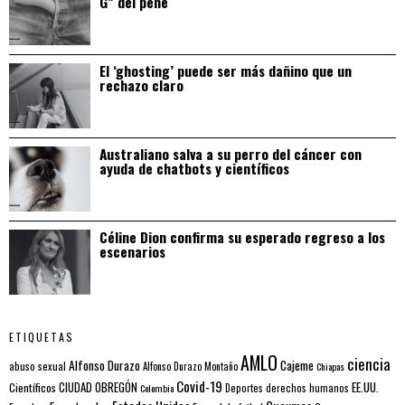
G” del pene
El ‘ghosting’ puede ser más dañino que un
rechazo claro
Australiano salva a su perro del cáncer con
ayuda de chatbots y científicos
Céline Dion confirma su esperado regreso a los
escenarios
ETIQUETAS
AMLO
ciencia
Alfonso Durazo
Cajeme
abuso sexual
Alfonso Durazo Montaño
Chiapas
Covid-19
EE.UU.
Científicos
CIUDAD OBREGÓN
Colombia
Deportes
derechos humanos