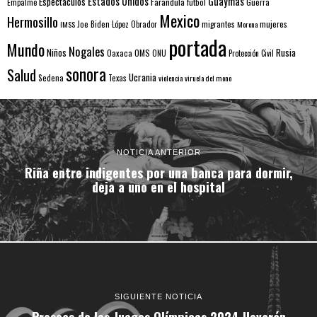
Estados Unidos
Guaymas
Espectaculos
Farandula
futbol
Guerra
Empalme
Mexico
Hermosillo
mujeres
IMSS
Joe Biden
López Obrador
migrantes
Morena
portada
Mundo
Nogales
Rusia
Niños
Oaxaca
OMS
ONU
Protección Civil
sonora
Salud
Ucrania
Sedena
Texas
violencia
viruela del mono
NOTICIA ANTERIOR
Riña entre indigentes por una banca para dormir,
deja a uno en el hospital
SIGUIENTE NOTICIA
Preseas de los Juegos Olímpicos 2024 llevarán