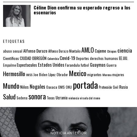
Céline Dion confirma su esperado regreso a los
escenarios
ETIQUETAS
AMLO
ciencia
Alfonso Durazo
Cajeme
abuso sexual
Alfonso Durazo Montaño
Chiapas
Covid-19
EE.UU.
Científicos
CIUDAD OBREGÓN
Colombia
Deportes
derechos humanos
Estados Unidos
Guaymas
Espectaculos
Farandula
futbol
Guerra
Empalme
Mexico
Hermosillo
mujeres
IMSS
Joe Biden
López Obrador
migrantes
Morena
portada
Mundo
Nogales
Rusia
Niños
Oaxaca
OMS
ONU
Protección Civil
sonora
Salud
Ucrania
Sedena
Texas
violencia
viruela del mono
NOTICIA ANTERIOR