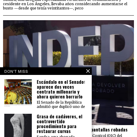
residente en Los Ángeles, llevaba años considerando aumentarse el
busto —desde que tenía veintitantos—, pero
DON'T MISS
Escándalo en el Senado:
aparece dos veces
contrato millonario y
ahora quieren borrarlo
El Senado de la República
admitió que duplicó uno de
Grasa de cadáveres, el
controvertido
procedimiento para
El Indep pierde más de 23 mdp en carros y pantallas robadas
restaurar curvas
Una auditoría realizada por el Órgano Interno de Control (OIC) del
Sandra, una abogada