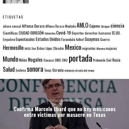
ETIQUETAS
AMLO
ciencia
Alfonso Durazo
Cajeme
abuso sexual
Alfonso Durazo Montaño
Chiapas
Covid-19
EE.UU.
Científicos
CIUDAD OBREGÓN
Colombia
Deportes
derechos humanos
Estados Unidos
Guaymas
Espectaculos
Farandula
futbol
Guerra
Empalme
Mexico
Hermosillo
mujeres
IMSS
Joe Biden
López Obrador
migrantes
Morena
portada
Mundo
Nogales
Rusia
Niños
Oaxaca
OMS
ONU
Protección Civil
sonora
Salud
Ucrania
Sedena
Texas
violencia
viruela del mono
NOTICIA ANTERIOR
Confirma Marcelo Ebard que no hay mexicanos
entre víctimas por masacre en Texas