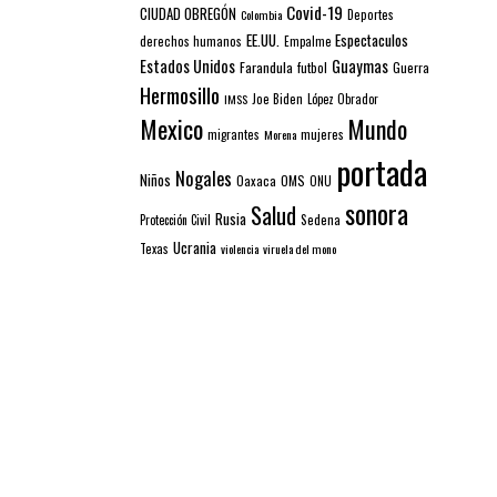
Covid-19
CIUDAD OBREGÓN
Colombia
Deportes
EE.UU.
Espectaculos
derechos humanos
Empalme
Estados Unidos
Guaymas
Farandula
futbol
Guerra
Hermosillo
IMSS
Joe Biden
López Obrador
Mexico
Mundo
mujeres
migrantes
Morena
portada
Nogales
Niños
Oaxaca
OMS
ONU
sonora
Salud
Rusia
Sedena
Protección Civil
Ucrania
Texas
violencia
viruela del mono