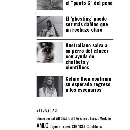
el “punto G” del pene
El ‘ghosting’ puede
ser más dañino que
un rechazo claro
Australiano salva a
su perro del cáncer
con ayuda de
chatbots y
científicos
Céline Dion confirma
su esperado regreso
a los escenarios
ETIQUETAS
Alfonso Durazo
abuso sexual
Alfonso Durazo Montaño
AMLO
ciencia
Cajeme
Científicos
Chiapas