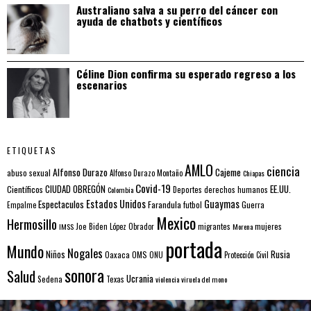
Australiano salva a su perro del cáncer con
ayuda de chatbots y científicos
Céline Dion confirma su esperado regreso a los
escenarios
ETIQUETAS
AMLO
ciencia
Alfonso Durazo
Cajeme
abuso sexual
Alfonso Durazo Montaño
Chiapas
Covid-19
EE.UU.
Científicos
CIUDAD OBREGÓN
Colombia
Deportes
derechos humanos
Estados Unidos
Guaymas
Espectaculos
Farandula
futbol
Guerra
Empalme
Mexico
Hermosillo
mujeres
IMSS
Joe Biden
López Obrador
migrantes
Morena
portada
Mundo
Nogales
Rusia
Niños
Oaxaca
OMS
ONU
Protección Civil
sonora
Salud
Ucrania
Sedena
Texas
violencia
viruela del mono