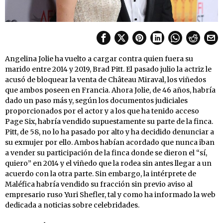
Angelina Jolie ha vuelto a cargar contra quien fuera su
marido entre 2014 y 2019, Brad Pitt. El pasado julio la actriz le
acusó de bloquear la venta de Château Miraval, los viñedos
que ambos poseen en Francia. Ahora Jolie, de 46 años, habría
dado un paso más y, según los documentos judiciales
proporcionados por el actor y a los que ha tenido acceso
Page Six, habría vendido supuestamente su parte de la finca.
Pitt, de 58, no lo ha pasado por alto y ha decidido denunciar a
su exmujer por ello. Ambos habían acordado que nunca iban
a vender su participación de la finca donde se dieron el “sí,
quiero” en 2014 y el viñedo que la rodea sin antes llegar a un
acuerdo con la otra parte. Sin embargo, la intérprete de
Maléfica habría vendido su fracción sin previo aviso al
empresario ruso Yuri Shefler, tal y como ha informado la web
dedicada a noticias sobre celebridades.