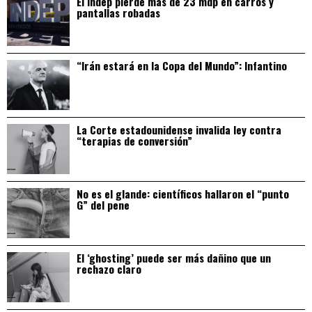
El Indep pierde más de 23 mdp en carros y
pantallas robadas
“Irán estará en la Copa del Mundo”: Infantino
La Corte estadounidense invalida ley contra
“terapias de conversión”
No es el glande: científicos hallaron el “punto
G” del pene
El ‘ghosting’ puede ser más dañino que un
rechazo claro