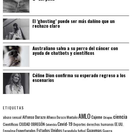
El ‘ghosting’ puede ser más dañino que un
rechazo claro
Australiano salva a su perro del cáncer con
ayuda de chatbots y científicos
Céline Dion confirma su esperado regreso a los
escenarios
ETIQUETAS
AMLO
ciencia
Alfonso Durazo
Cajeme
abuso sexual
Alfonso Durazo Montaño
Chiapas
Covid-19
EE.UU.
Científicos
CIUDAD OBREGÓN
Colombia
Deportes
derechos humanos
Estados Unidos
Guaymas
Espectaculos
Farandula
futbol
Guerra
Empalme