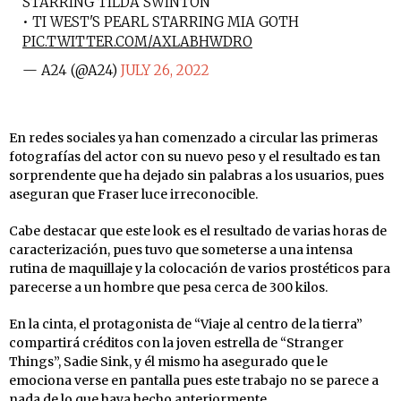
STARRING TILDA SWINTON
• TI WEST'S PEARL STARRING MIA GOTH
PIC.TWITTER.COM/AXLABHWDRO
— A24 (@A24)
JULY 26, 2022
En redes sociales ya han comenzado a circular las primeras
fotografías del actor con su nuevo peso y el resultado es tan
sorprendente que ha dejado sin palabras a los usuarios, pues
aseguran que Fraser luce irreconocible.
Cabe destacar que este look es el resultado de varias horas de
caracterización, pues tuvo que someterse a una intensa
rutina de maquillaje y la colocación de varios prostéticos para
parecerse a un hombre que pesa cerca de 300 kilos.
En la cinta, el protagonista de “Viaje al centro de la tierra”
compartirá créditos con la joven estrella de “Stranger
Things”, Sadie Sink, y él mismo ha asegurado que le
emociona verse en pantalla pues este trabajo no se parece a
nada de lo que haya hecho anteriormente.