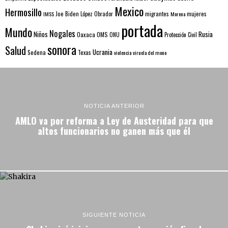
Mexico
Hermosillo
mujeres
IMSS
Joe Biden
López Obrador
migrantes
Morena
portada
Mundo
Nogales
Rusia
Niños
Oaxaca
OMS
ONU
Protección Civil
sonora
Salud
Ucrania
Sedena
Texas
violencia
viruela del mono
NOTICIA ANTERIOR
AMLO va por reforma a Ley de Austeridad para que
altos funcionarios no ganen más que él
SIGUIENTE NOTICIA