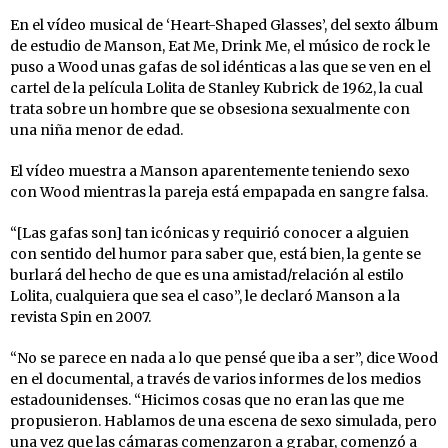
En el vídeo musical de ‘Heart-Shaped Glasses’, del sexto álbum
de estudio de Manson, Eat Me, Drink Me, el músico de rock le
puso a Wood unas gafas de sol idénticas a las que se ven en el
cartel de la película Lolita de Stanley Kubrick de 1962, la cual
trata sobre un hombre que se obsesiona sexualmente con
una niña menor de edad.
El vídeo muestra a Manson aparentemente teniendo sexo
con Wood mientras la pareja está empapada en sangre falsa.
“[Las gafas son] tan icónicas y requirió conocer a alguien
con sentido del humor para saber que, está bien, la gente se
burlará del hecho de que es una amistad/relación al estilo
Lolita, cualquiera que sea el caso”, le declaró Manson a la
revista Spin en 2007.
“No se parece en nada a lo que pensé que iba a ser”, dice Wood
en el documental, a través de varios informes de los medios
estadounidenses. “Hicimos cosas que no eran las que me
propusieron. Hablamos de una escena de sexo simulada, pero
una vez que las cámaras comenzaron a grabar, comenzó a