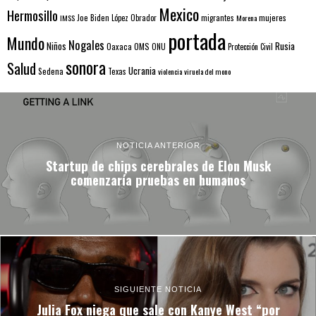
Mexico
Hermosillo
mujeres
IMSS
Joe Biden
López Obrador
migrantes
Morena
portada
Mundo
Nogales
Rusia
Niños
Oaxaca
OMS
ONU
Protección Civil
sonora
Salud
Ucrania
Sedena
Texas
violencia
viruela del mono
NOTICIA ANTERIOR
Startup de chips cerebrales de Elon Musk
comenzaría pruebas en humanos
SIGUIENTE NOTICIA
Julia Fox niega que sale con Kanye West “por