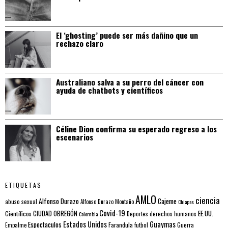
El ‘ghosting’ puede ser más dañino que un
rechazo claro
Australiano salva a su perro del cáncer con
ayuda de chatbots y científicos
Céline Dion confirma su esperado regreso a los
escenarios
ETIQUETAS
AMLO
ciencia
Alfonso Durazo
Cajeme
abuso sexual
Alfonso Durazo Montaño
Chiapas
Covid-19
EE.UU.
Científicos
CIUDAD OBREGÓN
Colombia
Deportes
derechos humanos
Estados Unidos
Guaymas
Espectaculos
Farandula
futbol
Guerra
Empalme