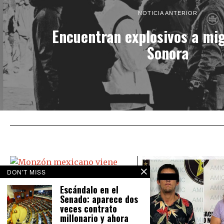
NOTICIA ANTERIOR
Encuentran explosivos a mi
Sonora
DON'T MISS
Escándalo en el
Senado: aparece dos
Monzón mexicano viene ‘bravo’:
veces contrato
Causará lluvias en todo México
millonario y ahora
El Servicio Meteorológico Nacional