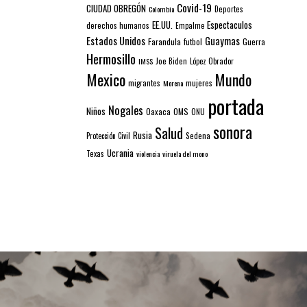
Covid-19
CIUDAD OBREGÓN
Colombia
Deportes
EE.UU.
Espectaculos
derechos humanos
Empalme
Estados Unidos
Guaymas
Farandula
futbol
Guerra
Hermosillo
IMSS
Joe Biden
López Obrador
Mexico
Mundo
mujeres
migrantes
Morena
portada
Nogales
Niños
Oaxaca
OMS
ONU
sonora
Salud
Rusia
Sedena
Protección Civil
Ucrania
Texas
violencia
viruela del mono