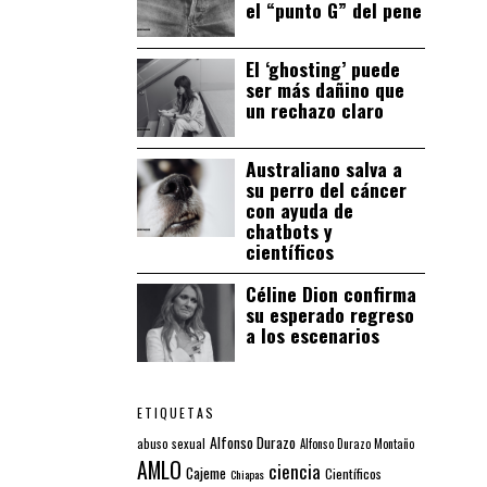
el “punto G” del pene
El ‘ghosting’ puede
ser más dañino que
un rechazo claro
Australiano salva a
su perro del cáncer
con ayuda de
chatbots y
científicos
Céline Dion confirma
su esperado regreso
a los escenarios
ETIQUETAS
Alfonso Durazo
abuso sexual
Alfonso Durazo Montaño
AMLO
ciencia
Cajeme
Científicos
Chiapas