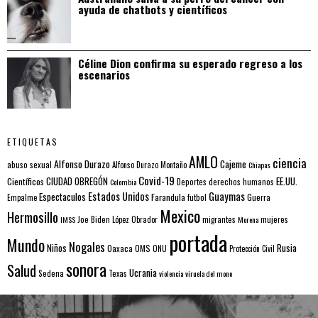
ayuda de chatbots y científicos
Céline Dion confirma su esperado regreso a los
escenarios
ETIQUETAS
AMLO
ciencia
Alfonso Durazo
Cajeme
abuso sexual
Alfonso Durazo Montaño
Chiapas
Covid-19
EE.UU.
Científicos
CIUDAD OBREGÓN
Colombia
Deportes
derechos humanos
Estados Unidos
Guaymas
Espectaculos
Farandula
futbol
Guerra
Empalme
Mexico
Hermosillo
mujeres
IMSS
Joe Biden
López Obrador
migrantes
Morena
portada
Mundo
Nogales
Rusia
Niños
Oaxaca
OMS
ONU
Protección Civil
sonora
Salud
Ucrania
Sedena
Texas
violencia
viruela del mono