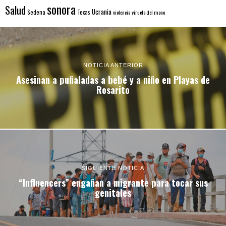
sonora
Salud
Ucrania
Sedena
Texas
violencia
viruela del mono
NOTICIA ANTERIOR
Asesinan a puñaladas a bebé y a niño en Playas de
Rosarito
SIGUIENTE NOTICIA
“Influencers” engañan a migrante para tocar sus
genitales