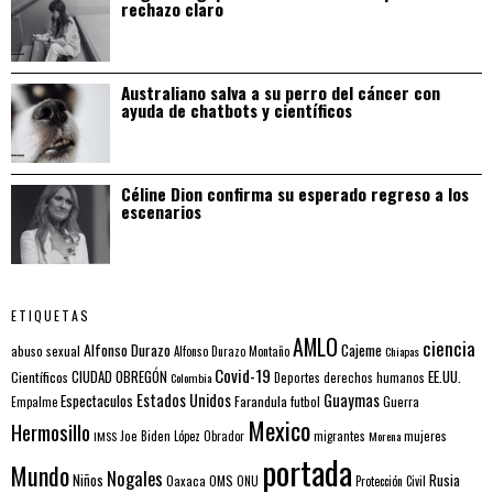
rechazo claro
Australiano salva a su perro del cáncer con
ayuda de chatbots y científicos
Céline Dion confirma su esperado regreso a los
escenarios
ETIQUETAS
AMLO
ciencia
Alfonso Durazo
Cajeme
abuso sexual
Alfonso Durazo Montaño
Chiapas
Covid-19
EE.UU.
Científicos
CIUDAD OBREGÓN
Colombia
Deportes
derechos humanos
Estados Unidos
Guaymas
Espectaculos
Farandula
futbol
Guerra
Empalme
Mexico
Hermosillo
mujeres
IMSS
Joe Biden
López Obrador
migrantes
Morena
portada
Mundo
Nogales
Rusia
Niños
Oaxaca
OMS
ONU
Protección Civil