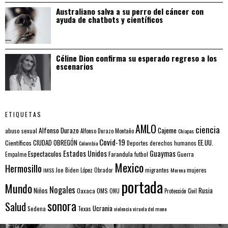
Australiano salva a su perro del cáncer con
ayuda de chatbots y científicos
Céline Dion confirma su esperado regreso a los
escenarios
ETIQUETAS
AMLO
ciencia
Alfonso Durazo
Cajeme
abuso sexual
Alfonso Durazo Montaño
Chiapas
Covid-19
EE.UU.
Científicos
CIUDAD OBREGÓN
Colombia
Deportes
derechos humanos
Estados Unidos
Guaymas
Espectaculos
Farandula
futbol
Guerra
Empalme
Mexico
Hermosillo
mujeres
IMSS
Joe Biden
López Obrador
migrantes
Morena
portada
Mundo
Nogales
Rusia
Niños
Oaxaca
OMS
ONU
Protección Civil
sonora
Salud
Ucrania
Sedena
Texas
violencia
viruela del mono