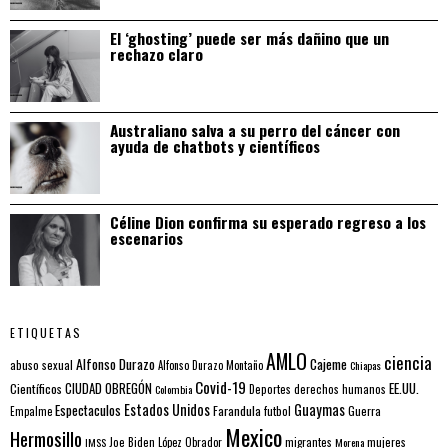
El ‘ghosting’ puede ser más dañino que un
rechazo claro
Australiano salva a su perro del cáncer con
ayuda de chatbots y científicos
Céline Dion confirma su esperado regreso a los
escenarios
ETIQUETAS
AMLO
ciencia
Alfonso Durazo
Cajeme
abuso sexual
Alfonso Durazo Montaño
Chiapas
Covid-19
EE.UU.
Científicos
CIUDAD OBREGÓN
Colombia
Deportes
derechos humanos
Estados Unidos
Guaymas
Espectaculos
Farandula
futbol
Guerra
Empalme
Mexico
Hermosillo
mujeres
IMSS
Joe Biden
López Obrador
migrantes
Morena