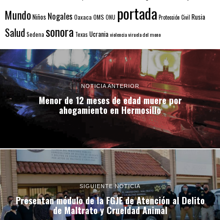
portada
Mundo
Nogales
Rusia
Niños
Oaxaca
OMS
ONU
Protección Civil
sonora
Salud
Ucrania
Sedena
Texas
violencia
viruela del mono
NOTICIA ANTERIOR
Menor de 12 meses de edad muere por
ahogamiento en Hermosillo
SIGUIENTE NOTICIA
Presentan módulo de la FGJE de Atención al Delito
de Maltrato y Crueldad Animal