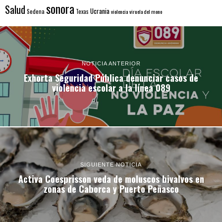
sonora
Salud
Ucrania
Sedena
Texas
violencia
viruela del mono
NOTICIA ANTERIOR
Exhorta Seguridad Pública denunciar casos de
violencia escolar a la línea 089
SIGUIENTE NOTICIA
Activa Coesprisson veda de moluscos bivalvos en
zonas de Caborca y Puerto Peñasco