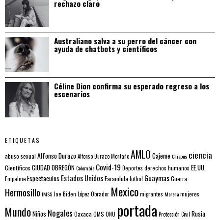
rechazo claro
Australiano salva a su perro del cáncer con
ayuda de chatbots y científicos
Céline Dion confirma su esperado regreso a los
escenarios
ETIQUETAS
AMLO
ciencia
Alfonso Durazo
Cajeme
abuso sexual
Alfonso Durazo Montaño
Chiapas
Covid-19
EE.UU.
Científicos
CIUDAD OBREGÓN
Colombia
Deportes
derechos humanos
Estados Unidos
Guaymas
Espectaculos
Farandula
futbol
Guerra
Empalme
Mexico
Hermosillo
mujeres
IMSS
Joe Biden
López Obrador
migrantes
Morena
portada
Mundo
Nogales
Rusia
Niños
Oaxaca
OMS
ONU
Protección Civil