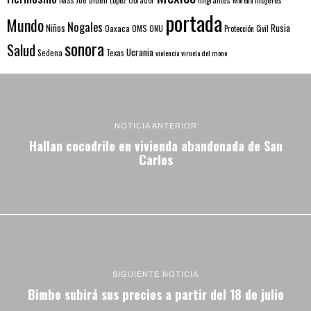
portada
Mundo
Nogales
Rusia
Niños
Oaxaca
OMS
ONU
Protección Civil
sonora
Salud
Ucrania
Sedena
Texas
violencia
viruela del mono
NOTICIA ANTERIOR
Hallan cocodrilo en vivienda abandonada de San
Carlos
SIGUIENTE NOTICIA
Bimbo subirá sus precios a partir del 18 de julio