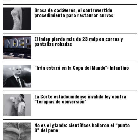
Grasa de cadáveres, el controvertido
procedimiento para restaurar curvas
El Indep pierde más de 23 mdp en carros y
pantallas robadas
“Irán estará en la Copa del Mundo”: Infantino
La Corte estadounidense invalida ley contra
“terapias de conversión”
No es el glande: científicos hallaron el “punto
G” del pene