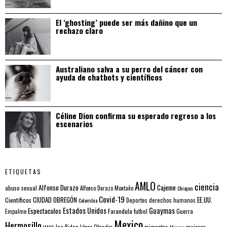
El ‘ghosting’ puede ser más dañino que un
rechazo claro
Australiano salva a su perro del cáncer con
ayuda de chatbots y científicos
Céline Dion confirma su esperado regreso a los
escenarios
ETIQUETAS
AMLO
ciencia
Alfonso Durazo
Cajeme
abuso sexual
Alfonso Durazo Montaño
Chiapas
Covid-19
EE.UU.
Científicos
CIUDAD OBREGÓN
Colombia
Deportes
derechos humanos
Estados Unidos
Guaymas
Espectaculos
Farandula
futbol
Guerra
Empalme
Mexico
Hermosillo
mujeres
IMSS
Joe Biden
López Obrador
migrantes
Morena