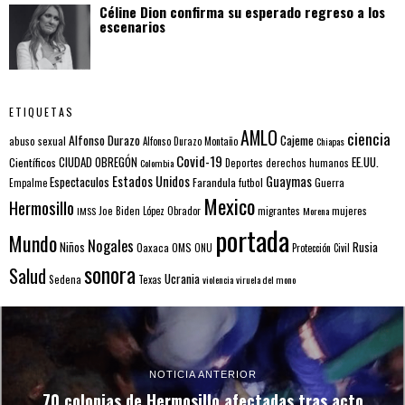
Céline Dion confirma su esperado regreso a los
escenarios
ETIQUETAS
AMLO
ciencia
Alfonso Durazo
Cajeme
abuso sexual
Alfonso Durazo Montaño
Chiapas
Covid-19
EE.UU.
Científicos
CIUDAD OBREGÓN
Colombia
Deportes
derechos humanos
Estados Unidos
Guaymas
Espectaculos
Farandula
futbol
Guerra
Empalme
Mexico
Hermosillo
mujeres
IMSS
Joe Biden
López Obrador
migrantes
Morena
portada
Mundo
Nogales
Rusia
Niños
Oaxaca
OMS
ONU
Protección Civil
sonora
Salud
Ucrania
Sedena
Texas
violencia
viruela del mono
NOTICIA ANTERIOR
70 colonias de Hermosillo afectadas tras acto