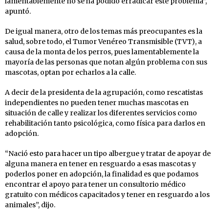
lamentablemente no se ha podido erradicar este problema”,
apuntó.
De igual manera, otro de los temas más preocupantes es la
salud, sobre todo, el Tumor Venéreo Transmisible (TVT), a
causa de la monta de los perros, pues lamentablemente la
mayoría de las personas que notan algún problema con sus
mascotas, optan por echarlos a la calle.
A decir de la presidenta de la agrupación, como rescatistas
independientes no pueden tener muchas mascotas en
situación de calle y realizar los diferentes servicios como
rehabilitación tanto psicológica, como física para darlos en
adopción.
“Nació esto para hacer un tipo albergue y tratar de apoyar de
alguna manera en tener en resguardo a esas mascotas y
poderlos poner en adopción, la finalidad es que podamos
encontrar el apoyo para tener un consultorio médico
gratuito con médicos capacitados y tener en resguardo a los
animales”, dijo.