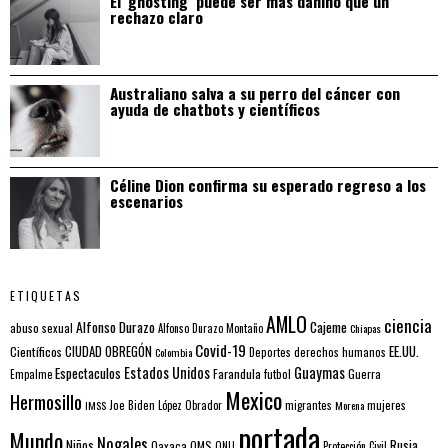
El ‘ghosting’ puede ser más dañino que un
rechazo claro
Australiano salva a su perro del cáncer con
ayuda de chatbots y científicos
Céline Dion confirma su esperado regreso a los
escenarios
ETIQUETAS
AMLO
ciencia
Alfonso Durazo
Cajeme
abuso sexual
Alfonso Durazo Montaño
Chiapas
Covid-19
EE.UU.
Científicos
CIUDAD OBREGÓN
Colombia
Deportes
derechos humanos
Estados Unidos
Guaymas
Espectaculos
Farandula
futbol
Guerra
Empalme
Mexico
Hermosillo
mujeres
IMSS
Joe Biden
López Obrador
migrantes
Morena
portada
Mundo
Nogales
Rusia
Niños
Oaxaca
OMS
ONU
Protección Civil