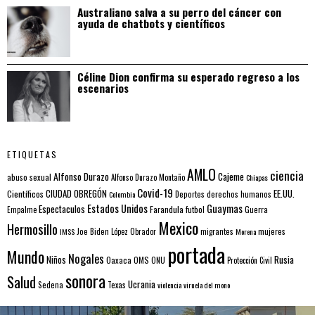
Australiano salva a su perro del cáncer con
ayuda de chatbots y científicos
Céline Dion confirma su esperado regreso a los
escenarios
ETIQUETAS
AMLO
ciencia
Alfonso Durazo
Cajeme
abuso sexual
Alfonso Durazo Montaño
Chiapas
Covid-19
EE.UU.
Científicos
CIUDAD OBREGÓN
Colombia
Deportes
derechos humanos
Estados Unidos
Guaymas
Espectaculos
Farandula
futbol
Guerra
Empalme
Mexico
Hermosillo
mujeres
IMSS
Joe Biden
López Obrador
migrantes
Morena
portada
Mundo
Nogales
Rusia
Niños
Oaxaca
OMS
ONU
Protección Civil
sonora
Salud
Ucrania
Sedena
Texas
violencia
viruela del mono