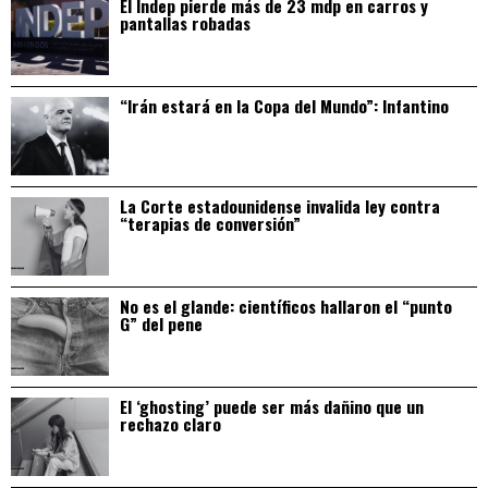
El Indep pierde más de 23 mdp en carros y
pantallas robadas
“Irán estará en la Copa del Mundo”: Infantino
La Corte estadounidense invalida ley contra
“terapias de conversión”
No es el glande: científicos hallaron el “punto
G” del pene
El ‘ghosting’ puede ser más dañino que un
rechazo claro