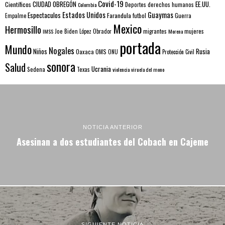
Covid-19
EE.UU.
Científicos
CIUDAD OBREGÓN
Colombia
Deportes
derechos humanos
Estados Unidos
Guaymas
Espectaculos
Farandula
futbol
Guerra
Empalme
Mexico
Hermosillo
mujeres
IMSS
Joe Biden
López Obrador
migrantes
Morena
portada
Mundo
Nogales
Rusia
Niños
Oaxaca
OMS
ONU
Protección Civil
sonora
Salud
Ucrania
Sedena
Texas
violencia
viruela del mono
NOTICIA ANTERIOR
Asesinan a dos estudiantes del Cobach en Cajeme
SIGUIENTE NOTICIA