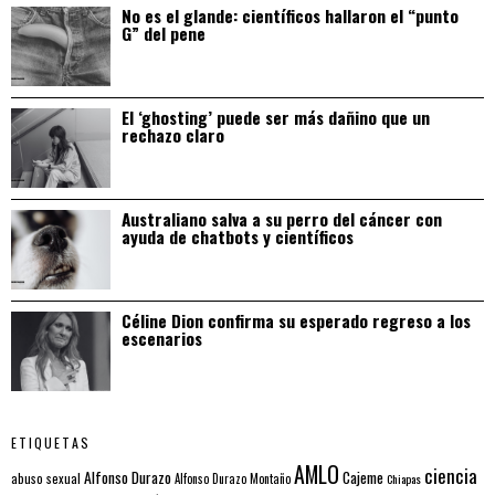
No es el glande: científicos hallaron el “punto
G” del pene
El ‘ghosting’ puede ser más dañino que un
rechazo claro
Australiano salva a su perro del cáncer con
ayuda de chatbots y científicos
Céline Dion confirma su esperado regreso a los
escenarios
ETIQUETAS
AMLO
ciencia
Alfonso Durazo
Cajeme
abuso sexual
Alfonso Durazo Montaño
Chiapas