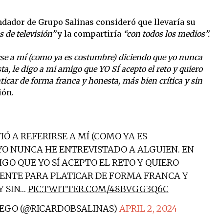
undador de Grupo Salinas consideró que llevaría su
s de televisión”
y la compartiría
“con todos los medios”.
rse a mí (como ya es costumbre) diciendo que yo nunca
ta, le digo a mi amigo que YO SÍ acepto el reto y quiero
icar de forma franca y honesta, más bien crítica y sin
ión.
IÓ A REFERIRSE A MÍ (COMO YA ES
YO NUNCA HE ENTREVISTADO A ALGUIEN. EN
IGO QUE YO SÍ ACEPTO EL RETO Y QUIERO
NTE PARA PLATICAR DE FORMA FRANCA Y
Y SIN…
PIC.TWITTER.COM/48BVGG3Q6C
IEGO (@RICARDOBSALINAS)
APRIL 2, 2024