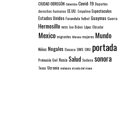
Covid-19
CIUDAD OBREGÓN
Colombia
Deportes
EE.UU.
Espectaculos
derechos humanos
Empalme
Estados Unidos
Guaymas
Farandula
futbol
Guerra
Hermosillo
IMSS
Joe Biden
López Obrador
Mexico
Mundo
mujeres
migrantes
Morena
portada
Nogales
Niños
Oaxaca
OMS
ONU
sonora
Salud
Rusia
Sedena
Protección Civil
Ucrania
Texas
violencia
viruela del mono