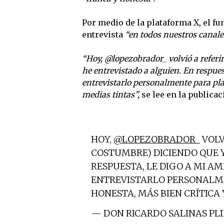
Por medio de la plataforma X, el f
entrevista
“en todos nuestros canale
“Hoy, @lopezobrador_ volvió a referi
he entrevistado a alguien. En respues
entrevistarlo personalmente para plat
medias tintas”,
se lee en la publicac
HOY,
@LOPEZOBRADOR_
VOLV
COSTUMBRE) DICIENDO QUE 
RESPUESTA, LE DIGO A MI AM
ENTREVISTARLO PERSONALME
HONESTA, MÁS BIEN CRÍTICA 
— DON RICARDO SALINAS PL