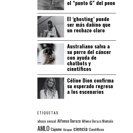
el “punto G” del pene
El ‘ghosting’ puede
ser más dañino que
un rechazo claro
Australiano salva a
su perro del cáncer
con ayuda de
chatbots y
científicos
Céline Dion confirma
su esperado regreso
a los escenarios
ETIQUETAS
Alfonso Durazo
abuso sexual
Alfonso Durazo Montaño
AMLO
ciencia
Cajeme
Científicos
Chiapas