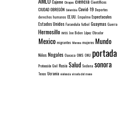
AMLO
ciencia
Cajeme
Científicos
Chiapas
Covid-19
CIUDAD OBREGÓN
Colombia
Deportes
EE.UU.
Espectaculos
derechos humanos
Empalme
Estados Unidos
Guaymas
Farandula
futbol
Guerra
Hermosillo
IMSS
Joe Biden
López Obrador
Mexico
Mundo
mujeres
migrantes
Morena
portada
Nogales
Niños
Oaxaca
OMS
ONU
sonora
Salud
Rusia
Sedena
Protección Civil
Ucrania
Texas
violencia
viruela del mono