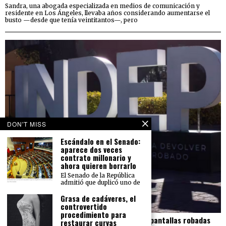
Sandra, una abogada especializada en medios de comunicación y
residente en Los Ángeles, llevaba años considerando aumentarse el
busto —desde que tenía veintitantos—, pero
DON'T MISS
Escándalo en el Senado:
aparece dos veces
contrato millonario y
ahora quieren borrarlo
El Senado de la República
admitió que duplicó uno de
Grasa de cadáveres, el
controvertido
procedimiento para
El Indep pierde más de 23 mdp en carros y pantallas robadas
restaurar curvas