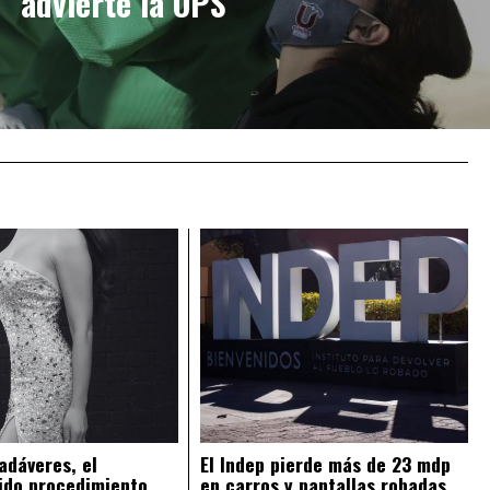
advierte la OPS
adáveres, el
El Indep pierde más de 23 mdp
ido procedimiento
en carros y pantallas robadas