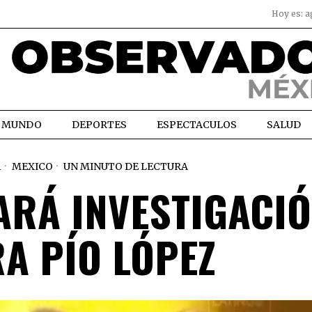
Hoy es:
a
MUNDO
DEPORTES
ESPECTACULOS
SALUD
1
MEXICO
UN MINUTO DE LECTURA
ARÁ INVESTIGACI
A PÍO LÓPEZ