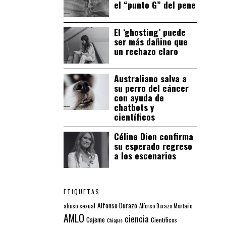
el “punto G” del pene
El ‘ghosting’ puede
ser más dañino que
un rechazo claro
Australiano salva a
su perro del cáncer
con ayuda de
chatbots y
científicos
Céline Dion confirma
su esperado regreso
a los escenarios
ETIQUETAS
Alfonso Durazo
abuso sexual
Alfonso Durazo Montaño
AMLO
ciencia
Cajeme
Científicos
Chiapas