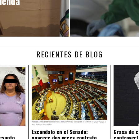
ienda
RECIENTES DE BLOG
Escándalo en el Senado:
Grasa de c
esunto
aparece dos veces contrato
controvert