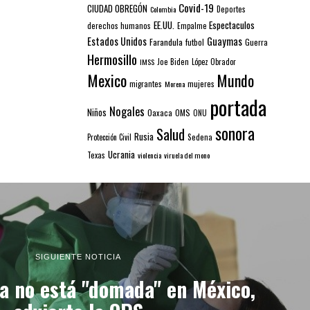
Covid-19
CIUDAD OBREGÓN
Colombia
Deportes
EE.UU.
Espectaculos
derechos humanos
Empalme
Estados Unidos
Guaymas
Farandula
futbol
Guerra
Hermosillo
IMSS
Joe Biden
López Obrador
Mexico
Mundo
mujeres
migrantes
Morena
portada
Nogales
Niños
Oaxaca
OMS
ONU
sonora
Salud
Rusia
Sedena
Protección Civil
Ucrania
Texas
violencia
viruela del mono
SIGUIENTE NOTICIA
a no está "domada" en México,