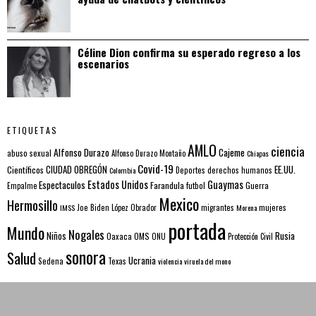
Céline Dion confirma su esperado regreso a los
escenarios
ETIQUETAS
AMLO
ciencia
Alfonso Durazo
Cajeme
abuso sexual
Alfonso Durazo Montaño
Chiapas
Covid-19
EE.UU.
Científicos
CIUDAD OBREGÓN
Colombia
Deportes
derechos humanos
Estados Unidos
Guaymas
Espectaculos
Farandula
futbol
Guerra
Empalme
Mexico
Hermosillo
mujeres
IMSS
Joe Biden
López Obrador
migrantes
Morena
portada
Mundo
Nogales
Rusia
Niños
Oaxaca
OMS
ONU
Protección Civil
sonora
Salud
Ucrania
Sedena
Texas
violencia
viruela del mono