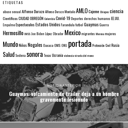
ETIQUETAS
AMLO
ciencia
Alfonso Durazo
Cajeme
abuso sexual
Alfonso Durazo Montaño
Chiapas
Covid-19
EE.UU.
Científicos
CIUDAD OBREGÓN
Colombia
Deportes
derechos humanos
Estados Unidos
Guaymas
Espectaculos
Farandula
futbol
Guerra
Empalme
Mexico
Hermosillo
mujeres
IMSS
Joe Biden
López Obrador
migrantes
Morena
portada
Mundo
Nogales
Rusia
Niños
Oaxaca
OMS
ONU
Protección Civil
sonora
Salud
Ucrania
Sedena
Texas
violencia
viruela del mono
NOTICIA ANTERIOR
Guaymas: volcamiento de tráiler deja a un hombre
gravemente lesionado