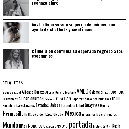
rechazo claro
Australiano salva a su perro del cáncer con
ayuda de chatbots y científicos
Céline Dion confirma su esperado regreso a los
escenarios
ETIQUETAS
AMLO
ciencia
Alfonso Durazo
Cajeme
abuso sexual
Alfonso Durazo Montaño
Chiapas
Covid-19
EE.UU.
Científicos
CIUDAD OBREGÓN
Colombia
Deportes
derechos humanos
Estados Unidos
Guaymas
Espectaculos
Farandula
futbol
Guerra
Empalme
Mexico
Hermosillo
mujeres
IMSS
Joe Biden
López Obrador
migrantes
Morena
portada
Mundo
Nogales
Rusia
Niños
Oaxaca
OMS
ONU
Protección Civil