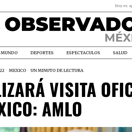
Hoy es:
a
MUNDO
DEPORTES
ESPECTACULOS
SALUD
22
MEXICO
UN MINUTO DE LECTURA
IZARÁ VISITA OFI
XICO: AMLO