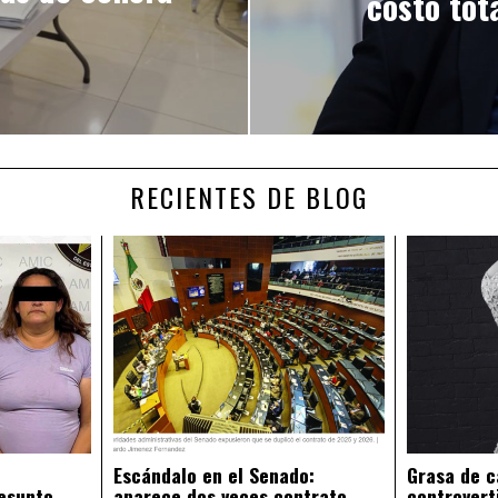
costo tota
RECIENTES DE BLOG
Escándalo en el Senado:
Grasa de c
esunto
aparece dos veces contrato
controvert