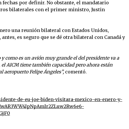
 fechas por definir. No obstante, el mandatario
ros bilaterales con el primer ministro, Justin
ero una reunión bilateral con Estados Unidos,
 antes, es seguro que se dé otra bilateral con Canadá y
o y como es un avión muy grande el del presidente va a
s, el AICM tiene también capacidad pero ahora están
al aeropuerto Felipe Ángeles”,
comentó.
idente-de-eu-joe-biden-visitara-mexico-en-enero-y-
lid=IwAR3WW4IpNpAmIr2ZLuw2Rw6e6-
GjF0