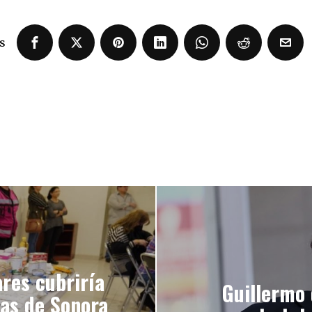
s
res cubriría
Guillermo 
cas de Sonora