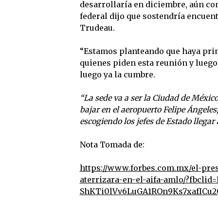
desarrollaría en diciembre, aún con
federal dijo que sostendría encuent
Trudeau.
“Estamos planteando que haya prim
quienes piden esta reunión y luego,
luego ya la cumbre.
“La sede va a ser la Ciudad de Méxic
bajar en el aeropuerto Felipe Ángele
escogiendo los jefes de Estado llegar 
Nota Tomada de:
https://www.forbes.com.mx/el-pres
aterrizara-en-el-aifa-amlo/?fbc
ShKTi0lVv6LuGA1ROn9Ks7xafICu2