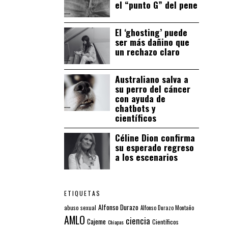
el “punto G” del pene
El ‘ghosting’ puede
ser más dañino que
un rechazo claro
Australiano salva a
su perro del cáncer
con ayuda de
chatbots y
científicos
Céline Dion confirma
su esperado regreso
a los escenarios
ETIQUETAS
Alfonso Durazo
abuso sexual
Alfonso Durazo Montaño
AMLO
ciencia
Cajeme
Científicos
Chiapas