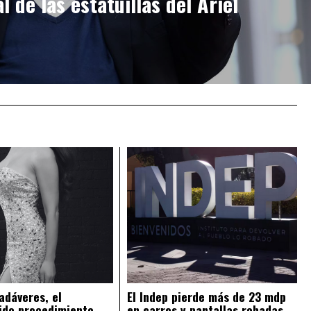
l de las estatuillas del Ariel
adáveres, el
El Indep pierde más de 23 mdp
ido procedimiento
en carros y pantallas robadas