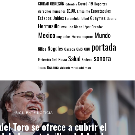
Covid-19
CIUDAD OBREGÓN
Colombia
Deportes
EE.UU.
Espectaculos
derechos humanos
Empalme
Estados Unidos
Guaymas
Farandula
futbol
Guerra
Hermosillo
IMSS
Joe Biden
López Obrador
Mexico
Mundo
mujeres
migrantes
Morena
portada
Nogales
Niños
Oaxaca
OMS
ONU
sonora
Salud
Rusia
Sedena
Protección Civil
Ucrania
Texas
violencia
viruela del mono
SIGUIENTE NOTICIA
del Toro se ofrece a cubrir el