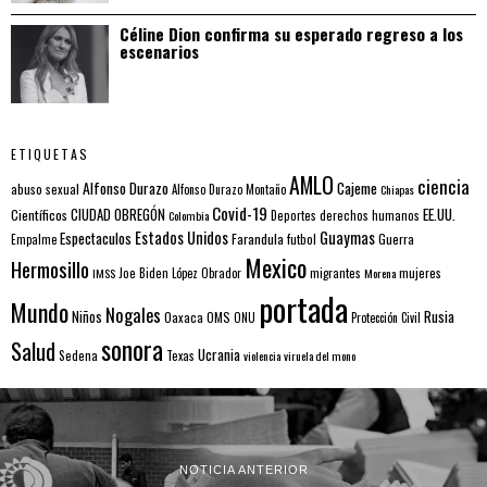
Céline Dion confirma su esperado regreso a los
escenarios
ETIQUETAS
AMLO
ciencia
Alfonso Durazo
Cajeme
abuso sexual
Alfonso Durazo Montaño
Chiapas
Covid-19
EE.UU.
Científicos
CIUDAD OBREGÓN
Colombia
Deportes
derechos humanos
Estados Unidos
Guaymas
Espectaculos
Farandula
futbol
Guerra
Empalme
Mexico
Hermosillo
mujeres
IMSS
Joe Biden
López Obrador
migrantes
Morena
portada
Mundo
Nogales
Rusia
Niños
Oaxaca
OMS
ONU
Protección Civil
sonora
Salud
Ucrania
Sedena
Texas
violencia
viruela del mono
NOTICIA ANTERIOR