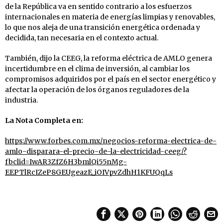
de la República va en sentido contrario a los esfuerzos
internacionales en materia de energías limpias y renovables,
lo que nos aleja de una transición energética ordenada y
decidida, tan necesaria en el contexto actual.
También, dijo la CEEG, la reforma eléctrica de AMLO genera
incertidumbre en el clima de inversión, al cambiar los
compromisos adquiridos por el país en el sector energético y
afectar la operación de los órganos reguladores de la
industria.
La Nota Completa en:
https://www.forbes.com.mx/negocios-reforma-electrica-de-
amlo-disparara-el-precio-de-la-electricidad-ceeg/?
fbclid=IwAR3ZfZ6H3bmlQi55nMg-
EEPTlRcIZeP8GEUgeazE_iOIVpvZdhH1KFUQqLs