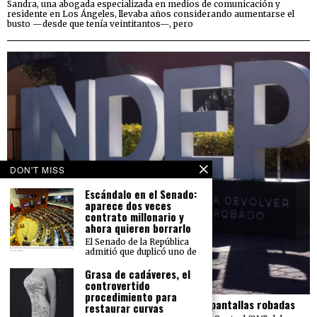
Sandra, una abogada especializada en medios de comunicación y
residente en Los Ángeles, llevaba años considerando aumentarse el
busto —desde que tenía veintitantos—, pero
DON'T MISS
Escándalo en el Senado:
aparece dos veces
contrato millonario y
ahora quieren borrarlo
El Senado de la República
admitió que duplicó uno de
Grasa de cadáveres, el
controvertido
procedimiento para
El Indep pierde más de 23 mdp en carros y pantallas robadas
restaurar curvas