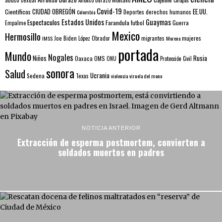
Alfonso Durazo Montaño
Chiapas
Covid-19
EE.UU.
Científicos
CIUDAD OBREGÓN
Colombia
Deportes
derechos humanos
Estados Unidos
Guaymas
Espectaculos
Farandula
futbol
Guerra
Empalme
Mexico
Hermosillo
mujeres
IMSS
Joe Biden
López Obrador
migrantes
Morena
portada
Mundo
Nogales
Rusia
Niños
Oaxaca
OMS
ONU
Protección Civil
sonora
Salud
Ucrania
Sedena
Texas
violencia
viruela del mono
NOTICIA ANTERIOR
Extracción de esperma postmortem, convierten a
soldados muertos en padres