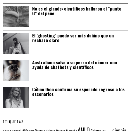
No es el glande: científicos hallaron el “punto
G” del pene
El ‘ghosting’ puede ser más dañino que un
rechazo claro
Australiano salva a su perro del cáncer con
ayuda de chatbots y científicos
Céline Dion confirma su esperado regreso a los
escenarios
ETIQUETAS
AMLO
ciencia
Alfonso Durazo
Cajeme
abuso sexual