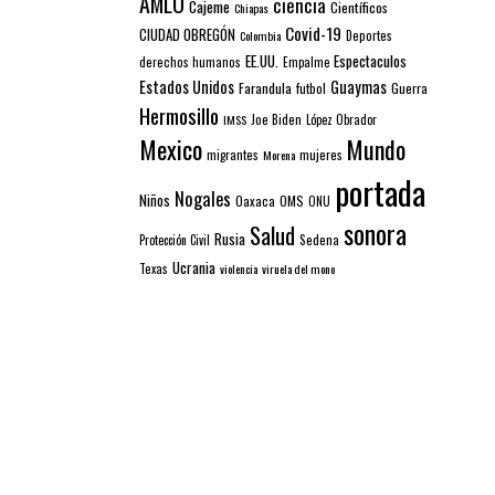
AMLO
ciencia
Cajeme
Científicos
Chiapas
Covid-19
CIUDAD OBREGÓN
Colombia
Deportes
EE.UU.
Espectaculos
derechos humanos
Empalme
Estados Unidos
Guaymas
Farandula
futbol
Guerra
Hermosillo
IMSS
Joe Biden
López Obrador
Mexico
Mundo
mujeres
migrantes
Morena
portada
Nogales
Niños
Oaxaca
OMS
ONU
sonora
Salud
Rusia
Sedena
Protección Civil
Ucrania
Texas
violencia
viruela del mono