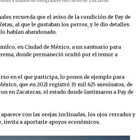
ueldad a manos de integrantes del cártel de Los Zetas
males recuerda que el aviso de la condición de Pay de
tas, al que le gustaban los perros, y le dio detalles
e lo habían abandonado.
imilco, en Ciudad de México, a un santuario para
trema, donde permaneció ocultó por el temor a
rso en el que participa, lo ponen de ejemplo para
éxico, que en 2021 registró 35 mil 625 asesinatos, de
eron en Zacatecas, el estado donde lastimaron a Pay de
 aparece con las orejas inclinadas, los ojos cerrados y
e, invita a aportarle apoyos económicos.