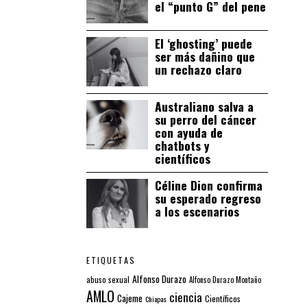
el “punto G” del pene
El ‘ghosting’ puede
ser más dañino que
un rechazo claro
Australiano salva a
su perro del cáncer
con ayuda de
chatbots y
científicos
Céline Dion confirma
su esperado regreso
a los escenarios
ETIQUETAS
Alfonso Durazo
abuso sexual
Alfonso Durazo Montaño
AMLO
ciencia
Cajeme
Científicos
Chiapas