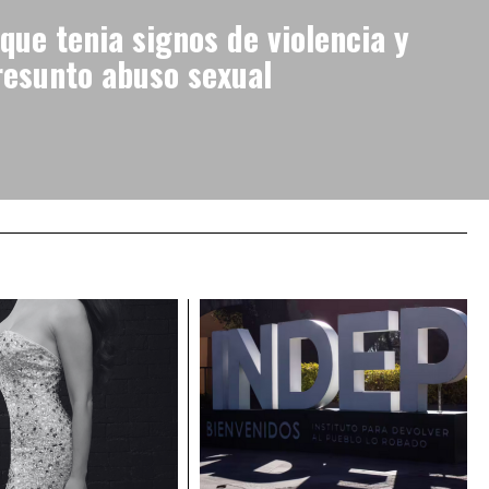
ue tenia signos de violencia y
resunto abuso sexual