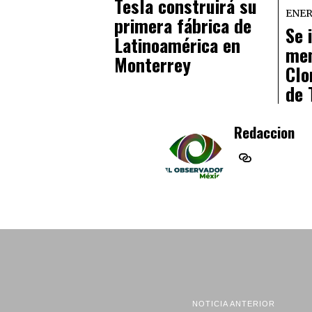
Tesla construirá su
ENERO
primera fábrica de
Se 
Latinoamérica en
men
Monterrey
Clo
de 
Redaccion
NOTICIA ANTERIOR