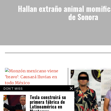
Hallan extraño animal momific
de Sonora
DON'T MISS
Monzón mexicano viene ‘bravo’:
Causará lluvias en todo México
Tesla construirá su
primera fábrica de
El Servicio Meteorológico Nacional
Latinoamérica en
prevé para este martes 16 de
agosto lluvias intensas en el norte