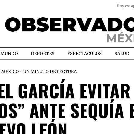
Hoy es:
a
MUNDO
DEPORTES
ESPECTACULOS
SALUD
MEXICO
UN MINUTO DE LECTURA
EL GARCÍA EVITAR
OS” ANTE SEQUÍA 
EVO LEÓN