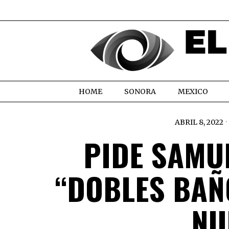
HOME
SONORA
MEXICO
ABRIL 8, 2022
PIDE SAMU
“DOBLES BAÑ
NU