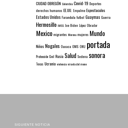
Covid-19
CIUDAD OBREGÓN
Colombia
Deportes
EE.UU.
Espectaculos
derechos humanos
Empalme
Estados Unidos
Guaymas
Farandula
futbol
Guerra
Hermosillo
IMSS
Joe Biden
López Obrador
Mexico
Mundo
mujeres
migrantes
Morena
portada
Nogales
Niños
Oaxaca
OMS
ONU
sonora
Salud
Rusia
Sedena
Protección Civil
Ucrania
Texas
violencia
viruela del mono
SIGUIENTE NOTICIA