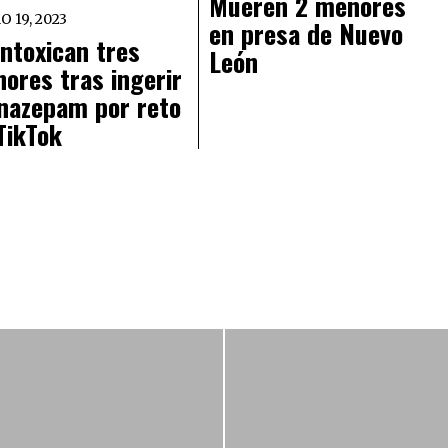
Mueren 2 menores
 19, 2023
en presa de Nuevo
intoxican tres
León
ores tras ingerir
nazepam por reto
TikTok